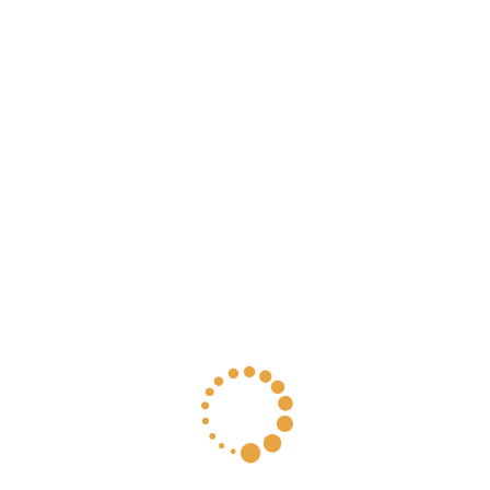
Chia sẻ
Tin tức sự kiện
Tọa đàm chuyên đề Đánh giá vòng 2 việc công khai
thông tin kế hoạch sử dụng đất cấp huyện và bảng giá
đất cấp tỉnh năm 2022
06/03/2023
MỞ ĐĂNG KÝ KHÓA HỌC ‘HATE-STOP: TRẠM NGƯNG
THÙ GHÉT’
28/06/2022
Tọa đàm chuyên đề: Đánh giá việc công khai TT KHSD
đất ở cấp huyện & bảng giá đất ở cấp tỉnh
25/06/2022